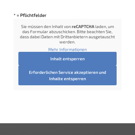
Bitte
lasse
* = Pflichtfelder
dieses
Alternative:
Feld
Sie müssen den Inhalt von
reCAPTCHA
laden, um
das Formular abzuschicken. Bitte beachten Sie,
leer.
dass dabei Daten mit Drittanbietern ausgetauscht
werden.
Mehr Informationen
Inhalt entsperren
Erforderlichen Service akzeptieren und
Inhalte entsperren